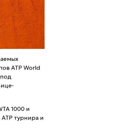
даемых
пов ATP World
 под
вице-
WTA 1000 и
н ATP турнира и