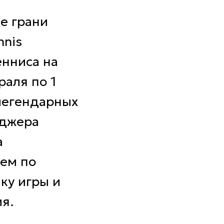
е грани
nnis
енниса на
раля по 1
 легендарных
оджера
а
ием по
ку игры и
я.