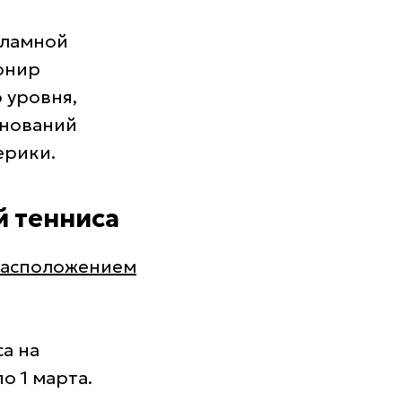
кламной
рнир
 уровня,
внований
ерики.
 тенниса
 расположением
а на
о 1 марта.