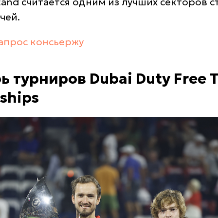
tand считается одним из лучших секторов 
чей.
апрос консьержу
 турниров Dubai Duty Free T
ships