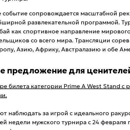
 событие сопровождается масштабной ре
бширной развлекательной программой. Ту
бай как спортивное направление мирового
ельщиков со всего мира. Трансляции соре
ропу, Азию, Африку, Австралазию и обе Ам
е предложение для ценителей
ре билета категории Prime A West Stand с
чи.
ют наблюдать за игрой с идеального ракурс
й недели мужского турнира с 24 февраля п