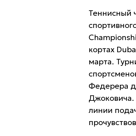
Теннисный 
спортивного
Championshi
кортах Duba
марта. Турн
спортсмено
Федерера д
Джоковича. 
линии подач
прочувство