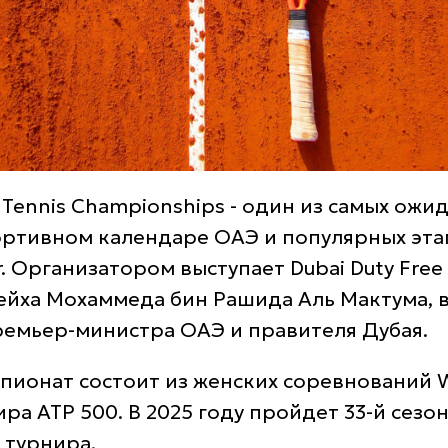
e Tennis Championships - один из самых ожи
ортивном календаре ОАЭ и популярных эта
r. Организатором выступает Dubai Duty Free
йха Мохаммеда бин Рашида Аль Мактума, 
ремьер-министра ОАЭ и правителя Дубая.
пионат состоит из женских соревнований 
ра ATP 500. В 2025 году пройдет 33-й сезо
 турнира.