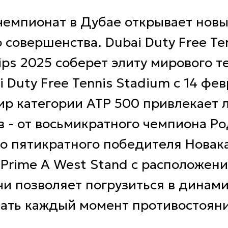
чемпионат в Дубае открывает новы
 совершенства. Dubai Duty Free Te
ps 2025 соберет элиту мирового т
i Duty Free Tennis Stadium с 14 фев
ир категории ATP 500 привлекает
в - от восьмикратного чемпиона Р
о пятикратного победителя Новак
Prime A West Stand с расположен
и позволяет погрузиться в динами
вать каждый момент противостояни