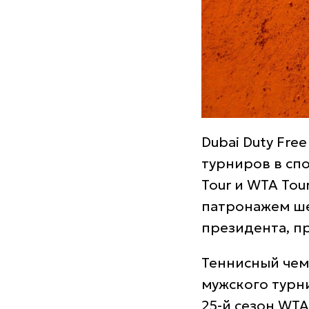
Dubai Duty Fre
турниров в сп
Tour и WTA Tou
патронажем ше
президента, п
Теннисный чем
мужского турни
25-й сезон WTA