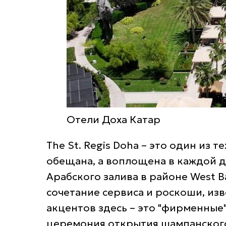
Отели Доха Катар
The St. Regis Doha – это один из т
обещана, а воплощена в каждой де
Арабского залива в районе West B
сочетание сервиса и роскоши, изв
акцентов здесь – это "фирменные"
церемония открытия шампанского 