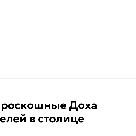
я роскошные Доха
телей в столице