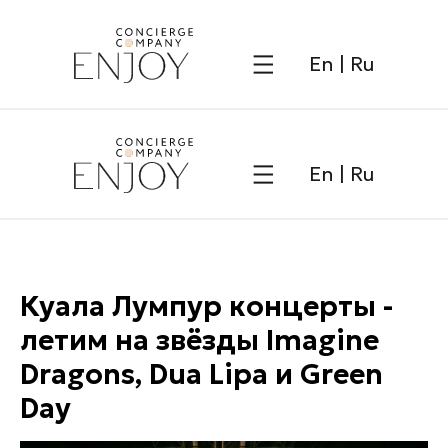
Напис
En
|
Ru
En
|
Ru
Куала Лумпур концерты -
летим на звёзды Imagine
Dragons, Dua Lipa и Green
Day