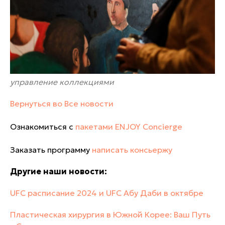
управление коллекциями
Вернуться во Все новости
Ознакомиться с
пакетами ENJOY Concierge
Заказать программу
написать консьержу
Другие наши новости:
UFC расписание 2024 и UFC Абу Даби в октябре
Пластическая хирургия в Южной Корее: Ваш Путь