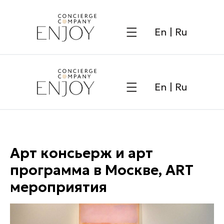
Напис
En
|
Ru
En
|
Ru
Арт консьерж и арт
программа в Москве, ART
мероприятия